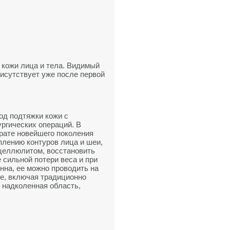
 кожи лица и тела. Видимый
исутствует уже после первой
од подтяжки кожи с
ургических операций. В
рате новейшего поколения
еплению контуров лица и шеи,
целлюлитом, восстановить
 сильной потери веса и при
нна, ее можно проводить на
е, включая традиционно
, надколенная область,