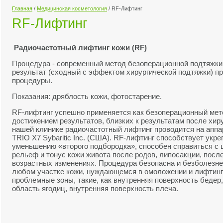
Главная
/
Медицинская косметология
/
RF-Лифтинг
RF-Лифтинг
Радиочастотный лифтинг кожи (
RF
)
Процедура - современный метод безоперационной подтяжки
результат (сходный с эффектом хирургической подтяжки) пр
процедуры.
Показания: дряблость кожи, фотостарение.
RF-лифтинг успешно применяется как безоперационный мет
достижением результатов, близких к результатам после хир
нашей клинике радиочастотный лифтинг проводится на аппа
TRIO X7 Sybaritic Inc. (США). RF-лифтинг способствует укр
уменьшению «второго подбородка», способен справиться с 
рельеф и тонус кожи живота после родов, липосакции, после
возрастных изменениях. Процедура безопасна и безболезне
любом участке кожи, нуждающемся в омоложении и лифтинг
проблемные зоны, такие, как внутренняя поверхность бедер
область ягодиц, внутренняя поверхность плеча.